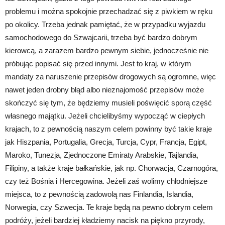
problemu i można spokojnie przechadzać się z piwkiem w ręku
po okolicy. Trzeba jednak pamiętać, że w przypadku wyjazdu
samochodowego do Szwajcarii, trzeba być bardzo dobrym
kierowcą, a zarazem bardzo pewnym siebie, jednocześnie nie
próbując popisać się przed innymi. Jest to kraj, w którym
mandaty za naruszenie przepisów drogowych są ogromne, więc
nawet jeden drobny błąd albo nieznajomość przepisów może
skończyć się tym, że będziemy musieli poświęcić sporą część
własnego majątku. Jeżeli chcielibyśmy wypocząć w ciepłych
krajach, to z pewnością naszym celem powinny być takie kraje
jak Hiszpania, Portugalia, Grecja, Turcja, Cypr, Francja, Egipt,
Maroko, Tunezja, Zjednoczone Emiraty Arabskie, Tajlandia,
Filipiny, a także kraje bałkańskie, jak np. Chorwacja, Czarnogóra,
czy też Bośnia i Hercegowina. Jeżeli zaś wolimy chłodniejsze
miejsca, to z pewnością zadowolą nas Finlandia, Islandia,
Norwegia, czy Szwecja. Te kraje będą na pewno dobrym celem
podróży, jeżeli bardziej kładziemy nacisk na piękno przyrody,