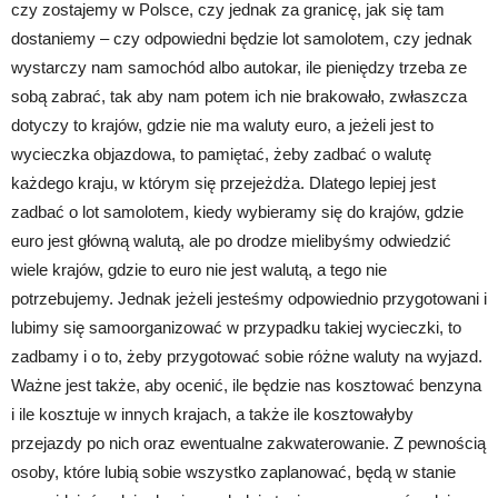
czy zostajemy w Polsce, czy jednak za granicę, jak się tam
dostaniemy – czy odpowiedni będzie lot samolotem, czy jednak
wystarczy nam samochód albo autokar, ile pieniędzy trzeba ze
sobą zabrać, tak aby nam potem ich nie brakowało, zwłaszcza
dotyczy to krajów, gdzie nie ma waluty euro, a jeżeli jest to
wycieczka objazdowa, to pamiętać, żeby zadbać o walutę
każdego kraju, w którym się przejeżdża. Dlatego lepiej jest
zadbać o lot samolotem, kiedy wybieramy się do krajów, gdzie
euro jest główną walutą, ale po drodze mielibyśmy odwiedzić
wiele krajów, gdzie to euro nie jest walutą, a tego nie
potrzebujemy. Jednak jeżeli jesteśmy odpowiednio przygotowani i
lubimy się samoorganizować w przypadku takiej wycieczki, to
zadbamy i o to, żeby przygotować sobie różne waluty na wyjazd.
Ważne jest także, aby ocenić, ile będzie nas kosztować benzyna
i ile kosztuje w innych krajach, a także ile kosztowałyby
przejazdy po nich oraz ewentualne zakwaterowanie. Z pewnością
osoby, które lubią sobie wszystko zaplanować, będą w stanie