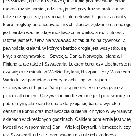
przewidzieć, gdzie da się względnie tanio przenocować, gdzie
można rozbić namiot, gdzie są jakieś przydrożne motele albo
także rozejrzeć się po stronach internetowych, gdzie są osoby,
które mogłyby przenocować innych. Zaoszczędzenie na noclegu
jest bardzo ważne i daje możliwości na większą rozrzutność.
Istotne jest też, żeby nie wydawać aż tak dużo na żywność. Z
pewnością krajami, w których bardzo drogie jest wszystko, są
kraje skandynawskie – Szwecja, Dania, Norwegia, Islandia i
Finlandia, ale także i Szwajcaria, Luksemburg, czy Liechtenstein,
czy większe miasta w Wielkie Brytanii, Hiszpanii, czy Włoszech.
Warto także pamiętać o restrykcjach – np. w krajach
skandynawskich poza Danią są spore restrykcje związane z
piciem alkoholem. Oczywiście niedozwolone jest picie w miejscu
publicznym, ale kraje te charakteryzują się bardzo wysokimi
cenami alkoholi oraz możliwością kupienia ich tylko w wybranych
sklepach w określonych godzinach. Całkiem odmiennie jest w tej
kwestii we wspomnianej Danii, Wielkiej Brytanii, Niemczech, czy
też Szwajcarii, gdzie z tego powodu nikt nie robi żadnego