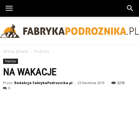
Strona główna
Podróże
FabrykaPodroznika.pl
Podróże
NA WAKACJE
Przez
Redakcja FabrykaPodroznika.pl
-
23 kwietnia 2019
2210
0