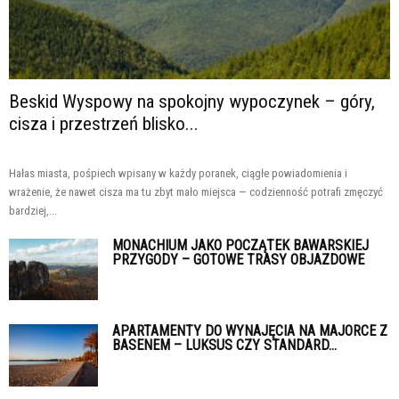
Beskid Wyspowy na spokojny wypoczynek – góry,
cisza i przestrzeń blisko...
Hałas miasta, pośpiech wpisany w każdy poranek, ciągłe powiadomienia i
wrażenie, że nawet cisza ma tu zbyt mało miejsca — codzienność potrafi zmęczyć
bardziej,...
MONACHIUM JAKO POCZĄTEK BAWARSKIEJ
PRZYGODY – GOTOWE TRASY OBJAZDOWE
APARTAMENTY DO WYNAJĘCIA NA MAJORCE Z
BASENEM – LUKSUS CZY STANDARD...