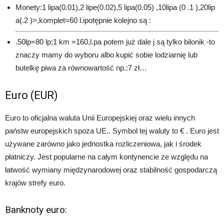
Monety:1 lipa(0.01),2 lipe(0.02),5 lipa(0.05) ,10lipa (0 .1 ),20lip
a(.2 )>,komplet=60 l.ipotępnie kolejno są :
.50lp=80 lp;1 km =160,l.pa potem już dale j są tylko bilonik -to
znaczy mamy do wyboru albo kupić sobie lodziarnię lub
butelkę piwa za równowartość np.:7 zł…
Euro (EUR)
Euro to oficjalna waluta Unii Europejskiej oraz wielu innych
państw europejskich spoza UE.. Symbol tej waluty to € . Euro jest
używane zarówno jako jednostka rozliczeniowa, jak i środek
płatniczy. Jest popularne na całym kontynencie ze względu na
łatwość wymiany międzynarodowej oraz stabilność gospodarczą
krajów strefy euro.
Banknoty euro: