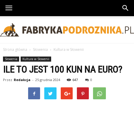
Strona główna
Słowenia
Kultura w Słowenii
FabrykaPodroznika.pl
Słowenia
Kultura w Słowenii
ILE TO JEST 100 KUN NA EURO?
Przez
Redakcja
-
25 grudnia 2024
647
0