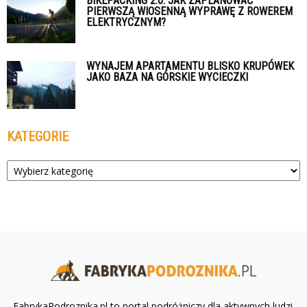
BIKEPACKING 2.0: JAK ZAPLANOWAĆ
PIERWSZĄ WIOSENNĄ WYPRAWĘ Z ROWEREM
ELEKTRYCZNYM?
WYNAJEM APARTAMENTU BLISKO KRUPÓWEK
JAKO BAZA NA GÓRSKIE WYCIECZKI
KATEGORIE
Kategorie
FabrykaPodroznika.pl to portal podróżniczy dla aktywnych ludzi.