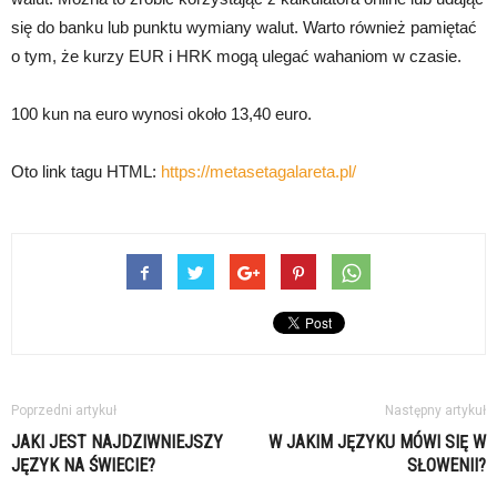
się do banku lub punktu wymiany walut. Warto również pamiętać
o tym, że kurzy EUR i HRK mogą ulegać wahaniom w czasie.
100 kun na euro wynosi około 13,40 euro.
Oto link tagu HTML:
https://metasetagalareta.pl/
Poprzedni artykuł
Następny artykuł
JAKI JEST NAJDZIWNIEJSZY
W JAKIM JĘZYKU MÓWI SIĘ W
JĘZYK NA ŚWIECIE?
SŁOWENII?