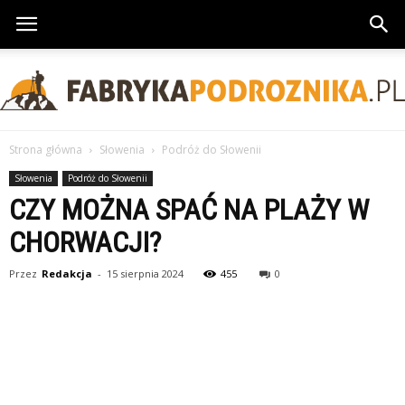
Strona główna
Słowenia
Podróż do Słowenii
FabrykaPodroznika.pl
Słowenia
Podróż do Słowenii
CZY MOŻNA SPAĆ NA PLAŻY W
CHORWACJI?
Przez
Redakcja
-
15 sierpnia 2024
455
0