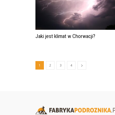
Jaki jest klimat w Chorwacji?
1
2
3
4