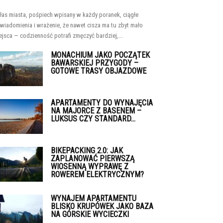
łas miasta, pośpiech wpisany w każdy poranek, ciągłe
wiadomienia i wrażenie, że nawet cisza ma tu zbyt mało
ejsca — codzienność potrafi zmęczyć bardziej,...
MONACHIUM JAKO POCZĄTEK
BAWARSKIEJ PRZYGODY –
GOTOWE TRASY OBJAZDOWE
APARTAMENTY DO WYNAJĘCIA
NA MAJORCE Z BASENEM –
LUKSUS CZY STANDARD...
BIKEPACKING 2.0: JAK
ZAPLANOWAĆ PIERWSZĄ
WIOSENNĄ WYPRAWĘ Z
ROWEREM ELEKTRYCZNYM?
WYNAJEM APARTAMENTU
BLISKO KRUPÓWEK JAKO BAZA
NA GÓRSKIE WYCIECZKI