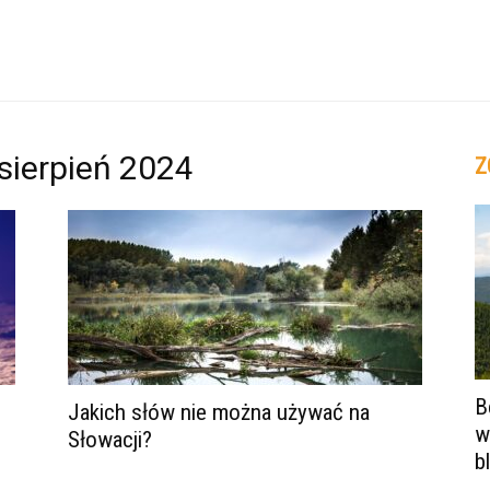
sierpień 2024
Z
B
Jakich słów nie można używać na
w
Słowacji?
bl