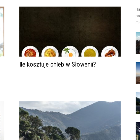
Ha
po
mi
Ile kosztuje chleb w Słowenii?