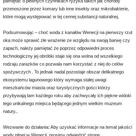
pamiętać o pewnych czynnikach ryzyka takich jak choroby
przenoszone przez komary lub inne insekty oraz mikrobakterie,
które mogą występować w tej cennej substancji naturalnej.
Podsumowując – choć woda z kanałów Wenecji na pierwszy rzut
oka może sprawić złe wrażenie ze względu na swoją barwę czy
zapach, należy pamiętać że poprzez odpowiedni proces
technologiczny jej obróbki staje się ona wolna od wszelkiego
rodzaju zarazków co pozwala nam korzystać z niej do celów
spożywczych . To jednak nadal pozostaje obszar delikatnego
ekosystemu lagunowego który wymaga stałej uwagi
mieszkańców miasta oraz turystycznych gości którzy
przybywają tam każdego roku aby zachwycały ich piękne widoki
tego unikalnego miejsca będącego jednym wielkim muzeum
natury..
Wezwanie do działania: Aby uzyskać informacje na temat jakości
wody pitnej w Wenecji, prosimy odwiedzić stronę