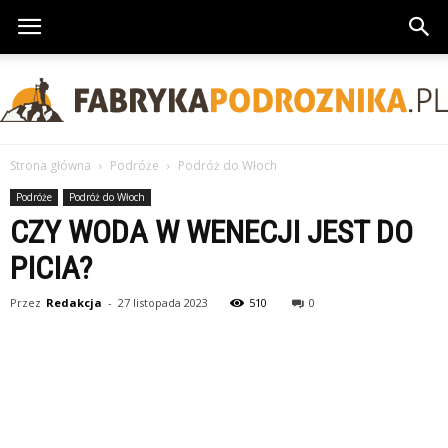
Strona główna
Podróże
Podróż do Włoch
FabrykaPodroznika.pl
Podróże
Podróż do Włoch
CZY WODA W WENECJI JEST DO
PICIA?
Przez
Redakcja
-
27 listopada 2023
510
0