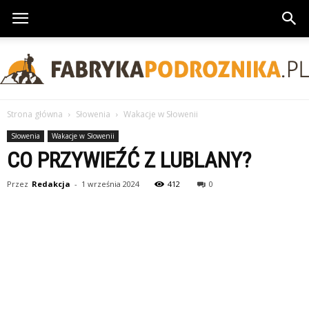
Strona główna
Słowenia
Wakacje w Słowenii
FabrykaPodroznika.pl
Słowenia
Wakacje w Słowenii
CO PRZYWIEŹĆ Z LUBLANY?
Przez
Redakcja
-
1 września 2024
412
0