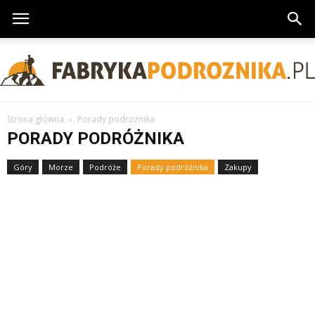
FabrykaPodroznika.pl
Strona główna
Porady podróżnika
PORADY PODRÓŻNIKA
Góry
Morze
Podróże
Porady podróżnika
Zakupy
Zwiedzanie